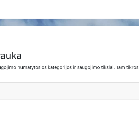
rauka
imo numatytosios kategorijos ir saugojimo tikslai. Tam tikros sri