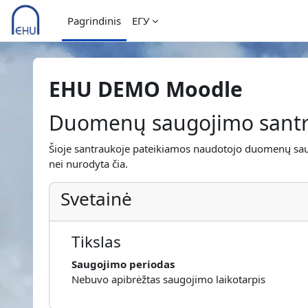
Pereiti į pagrindinį turinį
Pagrindinis
ЕГУ
EHU DEMO Moodle
Duomenų saugojimo sant
Šioje santraukoje pateikiamos naudotojo duomenų saugoj
nei nurodyta čia.
Svetainė
Tikslas
Saugojimo periodas
Nebuvo apibrėžtas saugojimo laikotarpis